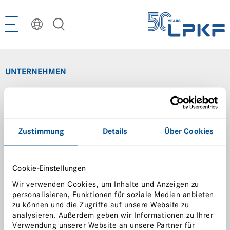
Toggle
navigation
UNTERNEHMEN
LPKF Gruppe
Management
Compliance Management
Zustimmung
Details
Über Cookies
Qualitätsmanagement
Sustainability
Sprache auswählen
Cookie-Einstellungen
LPKF Webinare
Wir verwenden Cookies, um Inhalte und Anzeigen zu
CN | 中文
Terms of Use
personalisieren, Funktionen für soziale Medien anbieten
zu können und die Zugriffe auf unsere Website zu
Terms & Conditions of Purchasing
DE | Deutsch
analysieren. Außerdem geben wir Informationen zu Ihrer
EN | English
Lieferbedingungen
LPKF Niederlassungen
Verwendung unserer Website an unsere Partner für
KR | 한국어²