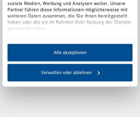
soziale Medien, Werbung und Analysen weiter. Unsere
Servicebedingungen
JP | 日本語
Partner führen diese Informationen möglicherweise mit
LPKF China
Legal Notices
weiteren Daten zusammen, die Sie ihnen bereitgestellt
LPKF Korea
haben oder die sie im Rahmen Ihrer Nutzung der Dienste
Privacy Statement
gesammelt haben.
LPKF North America
Alle akzeptieren
沪ICP备2024069389号
Verwalten oder ablehnen