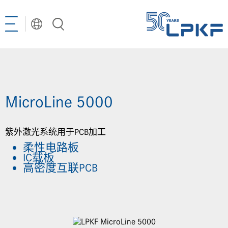
Toggle
navigation
MicroLine 5000
紫外激光系统用于PCB加工
柔性电路板
IC载板
选择语言
高密度互联PCB
CN | 中文
DE | Deutsch
EN | English
LPKF分销商
KR | 한국어²