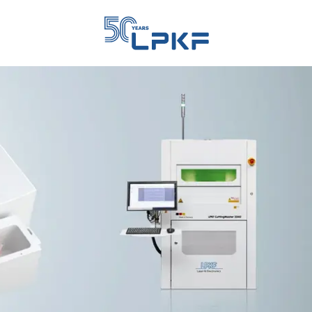
KF分销商
 China
 Korea
 North America