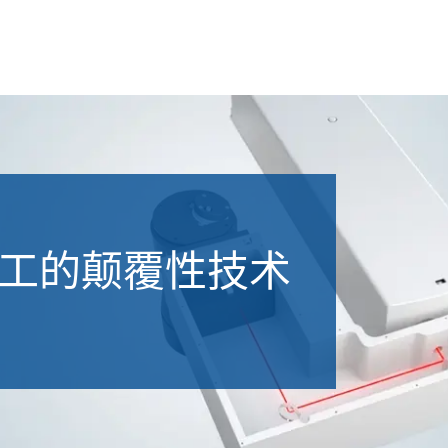
选择语言
LP
LPKF
CN | 中文
LPKF
DE | Deutsch
工的颠覆性技术
LPKF
EN | English
KR | 한국어²
JP | 日本語