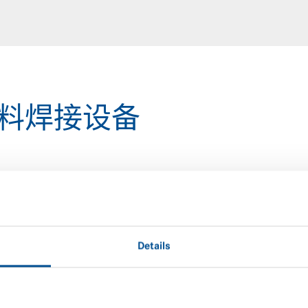
料焊接设备
完美的塑料焊接
无论客户的需求如何，LP
光焊接系统均能满足汽车
Details
您的生产环境是我们考虑
应用于手动控制生产。我
决方案。除此之外，如果
我们也会为您提供一个合