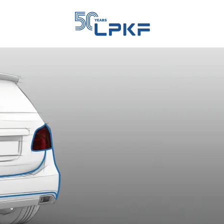
KF分销商
 China
 Korea
 North America