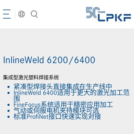
Toggle
navigation
InlineWeld 6200/6400
集成型激光塑料焊接系统
紧凑型焊接头直接集成在生产线中
InlineWeld 6400适用于更大的激光加工范
选择语言
围
FineFocus系统适用于精密应用加工
气动或伺服电机夹持模块可选
CN | 中文
标准ProfiNet接口快速实现对接
DE | Deutsch
EN | English
LPKF分销商
KR | 한국어²